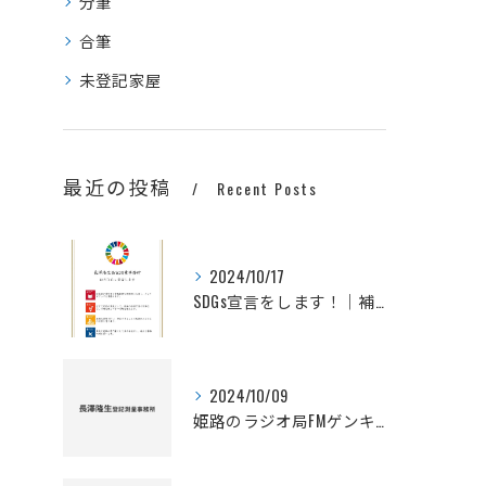
分筆
合筆
未登記家屋
最近の投稿
Recent Posts
2024/10/17
SDGs宣言をします！｜補助者の呟き
2024/10/09
姫路のラジオ局FMゲンキで放送中の「調査士のモノサシ」令和6年10月放送分