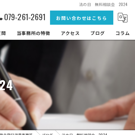
法の日 無料相談会 2024
079-261-2691
お問い合わせはこちら
質問
当事務所の特徴
アクセス
ブログ
コラム
建物登記
土地登記
24
分筆
合筆
未登記家屋
隆生登記測量事務所
ブログ
法の日 無料相談会 2024